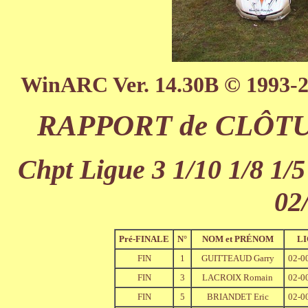
WinARC Ver. 14.30B © 1993-
RAPPORT de CLÔTURE
Chpt Ligue 3 1/10 1/8 1/5
02
Pré-FINALE
N°
NOM et PRÉNOM
L
FIN
1
GUITTEAUD Garry
02-0
FIN
3
LACROIX Romain
02-0
FIN
5
BRIANDET Eric
02-0