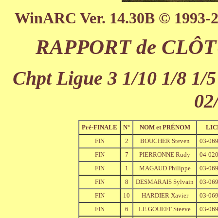
WinARC Ver. 14.30B © 1993-
RAPPORT de CLÔTU
Chpt Ligue 3 1/10 1/8 1/5
02
Pré-FINALE
N°
NOM et PRÉNOM
LIC
FIN
2
BOUCHER Steven
03-06
FIN
7
PIERRONNE Rudy
04-02
FIN
1
MAGAUD Philippe
03-06
FIN
8
DESMARAIS Sylvain
03-06
FIN
10
HARDIER Xavier
03-06
FIN
6
LE GOUEFF Steeve
03-06