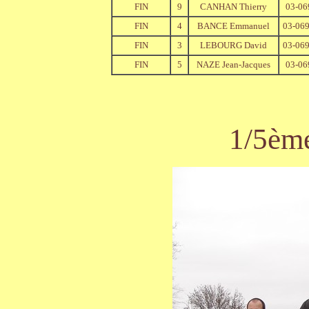
FIN
9
CANHAN Thierry
03-06
FIN
4
BANCE Emmanuel
03-06
FIN
3
LEBOURG David
03-06
FIN
5
NAZE Jean-Jacques
03-06
1/5èm