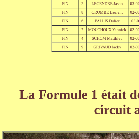
FIN
2
LEGENDRE Jason
03-0
FIN
8
CROMBE Laurent
02-0
FIN
6
PALLIS Didier
03-
FIN
7
MOUCHOUX Yannick
02-0
FIN
4
SCHOM Matthieu
02-0
FIN
9
GRIVAUD Jacky
02-0
La Formule 1 était de
circuit 