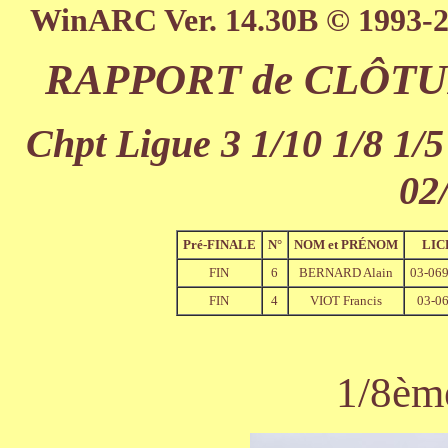
WinARC Ver. 14.30B © 1993-
RAPPORT de CLÔTURE
Chpt Ligue 3 1/10 1/8 1/5
02
Pré-FINALE
N°
NOM et PRÉNOM
LIC
FIN
6
BERNARD Alain
03-06
FIN
4
VIOT Francis
03-0
1/8èm