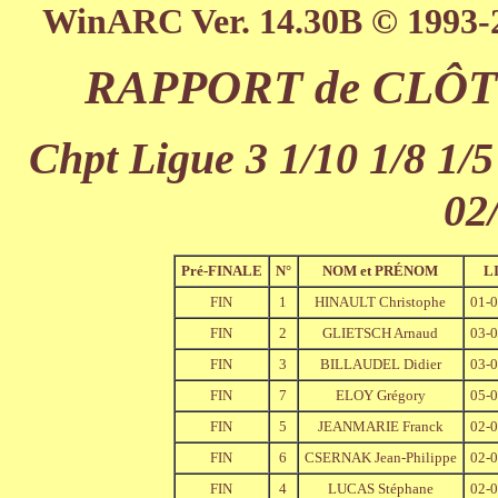
WinARC Ver. 14.30B © 1993-
RAPPORT de CLÔTU
Chpt Ligue 3 1/10 1/8 1/5
02
Pré-FINALE
N°
NOM et PRÉNOM
L
FIN
1
HINAULT Christophe
01-
FIN
2
GLIETSCH Arnaud
03-
FIN
3
BILLAUDEL Didier
03-
FIN
7
ELOY Grégory
05-
FIN
5
JEANMARIE Franck
02-
FIN
6
CSERNAK Jean-Philippe
02-
FIN
4
LUCAS Stéphane
02-